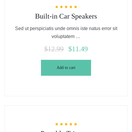
Rated
Built-in Car Speakers
5.00
out of 5
Sed ut perspiciatis unde omnis iste natus error sit
voluptatem …
$
12.99
$
11.49
Add to cart
Rated
5.00