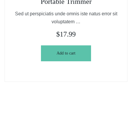
Portable Trimmer
out of 5
Sed ut perspiciatis unde omnis iste natus error sit
voluptatem …
$
17.99
Add to cart